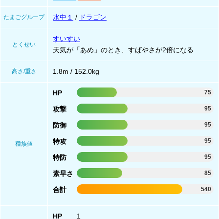
水中１
/
ドラゴン
たまごグループ
すいすい
とくせい
天気が「あめ」のとき、すばやさが2倍になる
1.8m / 152.0kg
高さ/重さ
HP
75
攻撃
95
防御
95
特攻
95
種族値
特防
95
素早さ
85
合計
540
HP
1