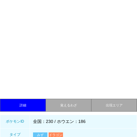
詳細
覚えるわざ
出現エリア
全国：230 / ホウエン：186
ポケモンID
タイプ
みず
ドラゴン