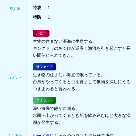
特攻
1
努力値
特防
1
ルビー
生物の住まない深海に生息する。
キングドラのあくびが逆巻く海流を引き起こすと長
い間信じられてきた。
サファイア
生き物の住まない海底で眠っている。
コメント
台風がやってくると目を覚まして獲物を探しにうろ
つきまわると言われる。
エメラルド
深い海底で静かに眠る。
水面へ上がってくるとき船を飲み込むほど大きな渦
潮が発生する。
シードラ
にりゅうのウロコを持たせて通信
入手方法