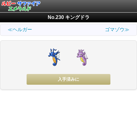
No.230 キングドラ
≪ヘルガー
ゴマゾウ≫
入手済みに