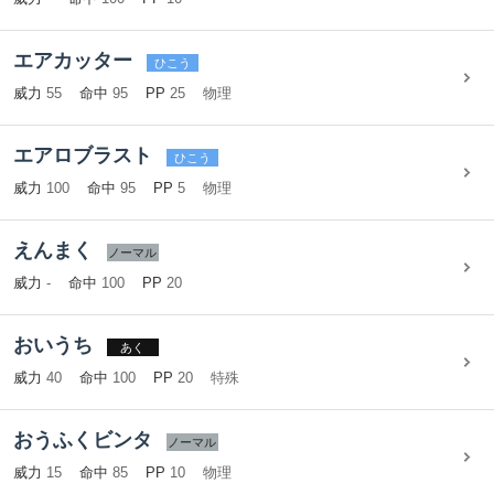
エアカッター
ひこう
威力
55
命中
95
PP
25
物理
エアロブラスト
ひこう
威力
100
命中
95
PP
5
物理
えんまく
ノーマル
威力
-
命中
100
PP
20
おいうち
あく
威力
40
命中
100
PP
20
特殊
おうふくビンタ
ノーマル
威力
15
命中
85
PP
10
物理