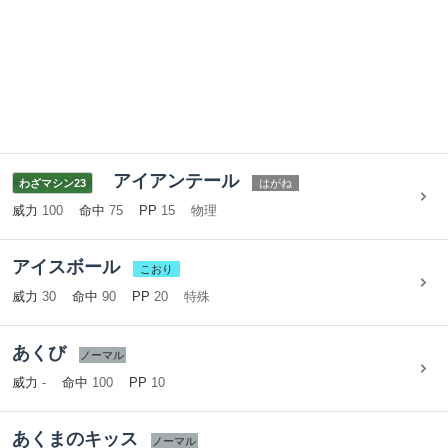
アイアンテール
わざマシン23
はがね
威力
100
命中
75
PP
15
物理
アイスボール
こおり
威力
30
命中
90
PP
20
特殊
あくび
ノーマル
威力
-
命中
100
PP
10
あくまのキッス
ノーマル