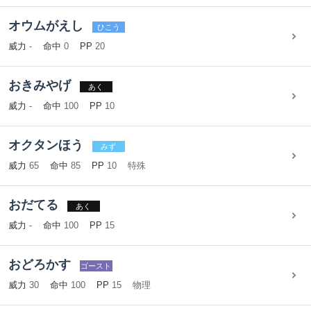
オウムがえし
ひこう
威力
-
命中
0
PP
20
おきみやげ
あく
威力
-
命中
100
PP
10
オクタンほう
みず
威力
65
命中
85
PP
10
特殊
おだてる
あく
威力
-
命中
100
PP
15
おどろかす
ゴースト
威力
30
命中
100
PP
15
物理