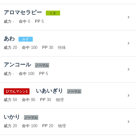
アロマセラピー
くさ
威力
-
命中
0
PP
5
あわ
みず
威力
20
命中
100
PP
30
特殊
アンコール
ノーマル
威力
-
命中
100
PP
5
いあいぎり
ひでんマシン1
ノーマル
威力
50
命中
95
PP
30
物理
いかり
ノーマル
威力
20
命中
100
PP
20
物理