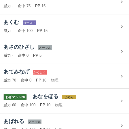
威力
-
命中
75
PP
15
あくむ
ゴースト
威力
-
命中
100
PP
15
あさのひざし
ノーマル
威力
-
命中
0
PP
5
あてみなげ
かくとう
威力
70
命中
0
PP
10
物理
あなをほる
わざマシン28
じめん
威力
60
命中
100
PP
10
物理
あばれる
ノーマル